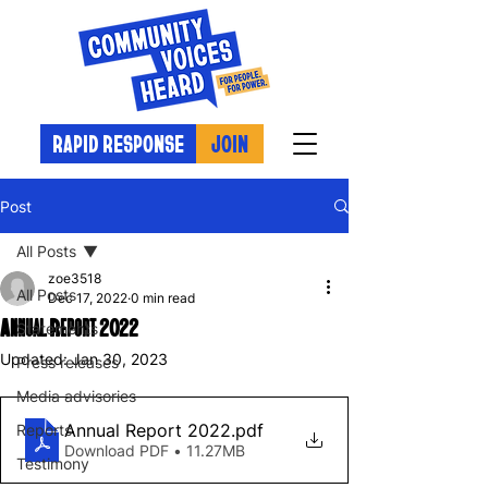
RAPID RESPONSE
JOIN
Post
All Posts
zoe3518
All Posts
Dec 17, 2022
0 min read
Annual Report 2022
Statements
Updated:
Jan 30, 2023
Press releases
Media advisories
Annual Report 2022
.pdf
Reports
Download PDF • 11.27MB
Testimony