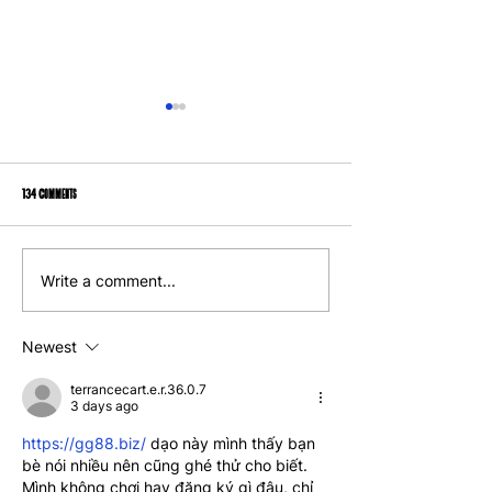
134 Comments
2023 Year in Review: Organizing to Win
Building Westchester's Future: 
Write a comment...
Affordable and Equitable Housin
Newest
terrancecart.e.r.36.0.7
3 days ago
https://gg88.biz/
 dạo này mình thấy bạn 
bè nói nhiều nên cũng ghé thử cho biết. 
Mình không chơi hay đăng ký gì đâu, chỉ 