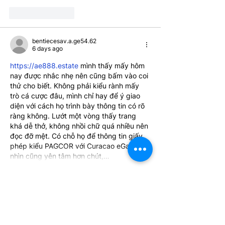
Like
Reply
bentiecesav.a.ge54.62
6 days ago
https://ae888.estate
 mình thấy mấy hôm 
nay được nhắc nhẹ nên cũng bấm vào coi 
thử cho biết. Không phải kiểu rành mấy 
trò cá cược đâu, mình chỉ hay để ý giao 
diện với cách họ trình bày thông tin có rõ 
ràng không. Lướt một vòng thấy trang 
khá dễ thở, không nhồi chữ quá nhiều nên 
đọc đỡ mệt. Có chỗ họ để thông tin giấy 
phép kiểu PAGCOR với Curacao eGaming 
nhìn cũng yên tâm hơn chút,…
Show More
Like
Reply
uyenghomsoet.h.uy.e.n+abc123