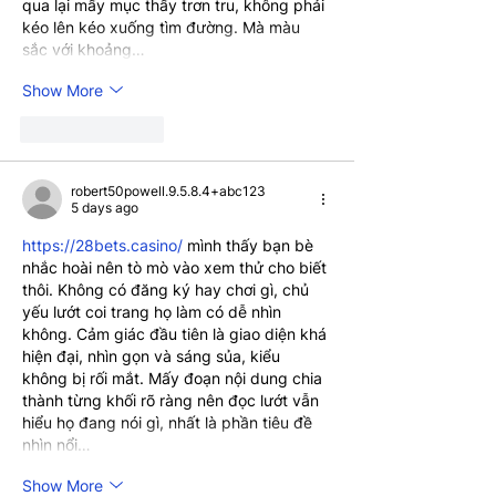
qua lại mấy mục thấy trơn tru, không phải 
kéo lên kéo xuống tìm đường. Mà màu 
sắc với khoảng…
Show More
Like
Reply
robert50powell.9.5.8.4+abc123
5 days ago
https://28bets.casino/
 mình thấy bạn bè 
nhắc hoài nên tò mò vào xem thử cho biết 
thôi. Không có đăng ký hay chơi gì, chủ 
yếu lướt coi trang họ làm có dễ nhìn 
không. Cảm giác đầu tiên là giao diện khá 
hiện đại, nhìn gọn và sáng sủa, kiểu 
không bị rối mắt. Mấy đoạn nội dung chia 
thành từng khối rõ ràng nên đọc lướt vẫn 
hiểu họ đang nói gì, nhất là phần tiêu đề 
nhìn nổi…
Show More