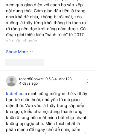
xem qua giao diện với cách họ sắp xếp 
nội dung thôi. Cảm giác đầu tiên là trang 
nhìn khá dễ chịu, không bị rối mắt, kéo 
xuống là thấy từng khối thông tin tách ra 
rõ ràng nên đọc lướt cũng nắm được. Có 
đoạn giới thiệu kiểu “hành trình” từ 2017 
và nhắc chuyện…
Show More
Like
Reply
robert50powell.9.5.8.4+abc123
4 days ago
kubet com
 mình cũng mới ghé thử vì thấy 
bạn bè nhắc hoài, chủ yếu tò mò giao 
diện thôi. Vừa vào là thấy trang sắp xếp 
khá gọn, kiểu chia nội dung thành từng 
khối rõ ràng nên mắt mình bắt nhịp nhanh, 
không bị ngợp chữ. Mình thích nhất là 
phần menu để ngay chỗ dễ nhìn, bấm 